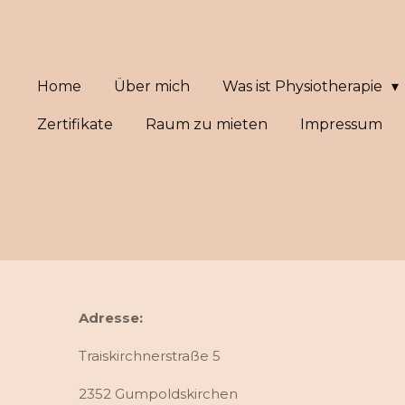
Zum
Hauptinhalt
springen
Home
Über mich
Was ist Physiotherapie
Zertifikate
Raum zu mieten
Impressum
Adresse:
Traiskirchnerstraße 5
2352 Gumpoldskirchen